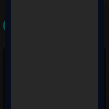
Contact Us
HUC99 เป็นแพลตฟอร์มการพนันออนไลน์ชั้นนำของปร
ะเทศไทยพร้อมด้วยเกมสล็อตคุณภาพสูง คาสิโนสดและ
บริการพนันฟุตบอล เติมเงินและถอนเงินอย่างง่ายดายแ
ละปลอดภัย
ประเภทการเดิมพันคาสิโนที่สมบูรณ์แบบที่สุด สล็อตนับ
พันนับหมื่น คาสิโนสด โป๊กเกอร์ บาคาร่า เกมกีฬา พนัน
บอล รูเล็ต ยิงปลา หวย