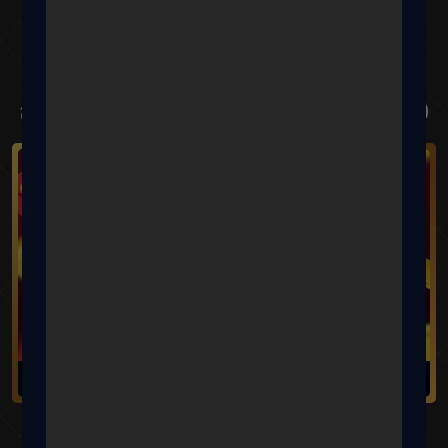
คาสิโนสด
กีฬา
สมาชิกใหม่เลือกฝาก คืนยอดสูงสุด 3000
สมาชิกใหม่เลือกฝาก 1 ใน 2 แบบ คืนยอดสูงสุด 100%
เพิ่มเติม