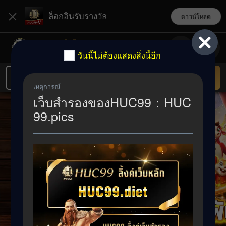
ล็อกอินรับรางวัล
ดาวน์โหลด
วันนี้ไม่ต้องแสดงสิ่งนี้อีก
ล็อคอิน
สมัคร
เหตุการณ์
เหตุการณ์
เหตุการณ์
เหตุการณ์
เหตุการณ์
เหตุการณ์
เหตุการณ์
เว็บสำรองของHUC99：HUC
โปรโมชั่นยอดนิยมประจำเดือ
กดรับอั่งเปานำโชค🧧
🏆การแข่งขันชิงแชมป์ POP
🎊ระดับ VIP - กิจกรรมแบบใ
HUC99 คู่มือสำหรับผู้เล่นใหม่
ธนาคารกำหนดเวลาการบำรุ
99.pics
นสิงหาคม🏆
หม่
งรักษารายวัน